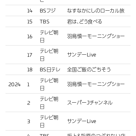
14
BSフジ
なすなかにしのローカル旅
15
TBS
君は、どう食べる
テレビ朝
羽鳥慎一モーニングショー
16
日
テレビ朝
サンデーLive
17
日
18
BS日テレ
全国ご飯のごちそう
テレビ朝
羽鳥慎一モーニングショー
2024
1
日
テレビ朝
スーパーJチャンネル
2
日
テレビ朝
サンデーLive
3
日
4
TBS
坂上＆指原のつぶれない店