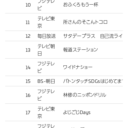
フジテレ
おふくろもう一杯
10
ビ
テレビ東
所さんのそこんトコロ
11
京
12
毎日放送
サタデープラス 自己流ライフ
テレビ朝
報道ステーション
13
日
フジテレ
ワイドナショー
14
ビ
15
BS-朝日
バトンタッチSDGsはじめてます
フジテレ
林修のニッポンドリル
16
ビ
テレビ東
よじごじDays
17
京
フジテレ