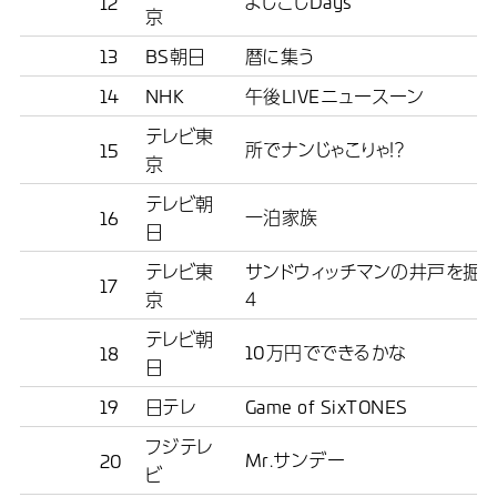
よじごじDays
12
京
13
BS朝日
暦に集う
14
NHK
午後LIVEニュースーン
テレビ東
所でナンじゃこりゃ！？
15
京
テレビ朝
一泊家族
16
日
テレビ東
サンドウィッチマンの井戸を掘
17
京
４
テレビ朝
10万円でできるかな
18
日
19
日テレ
Game of SixTONES
フジテレ
Mr.サンデー
20
ビ