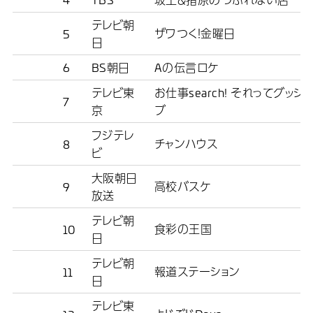
テレビ朝
ザワつく！金曜日
5
日
6
BS朝日
Aの伝言ロケ
テレビ東
お仕事search! それってグッジョ
7
京
ブ
フジテレ
チャンハウス
8
ビ
大阪朝日
高校バスケ
9
放送
テレビ朝
食彩の王国
10
日
テレビ朝
報道ステーション
11
日
テレビ東