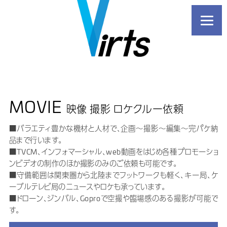
MOVIE
映像 撮影 ロケクルー依頼
■バラエティ豊かな機材と人材で、企画～撮影～編集～完パケ納
品まで行います。
■TVCM、インフォマーシャル、web動画をはじめ各種プロモーショ
ンビデオの制作のほか撮影のみのご依頼も可能です。
■守備範囲は関東圏から北陸までフットワークも軽く、キー局、ケ
ーブルテレビ局のニュースやロケも承っています。
■ドローン、ジンバル、Goproで空撮や臨場感のある撮影が可能で
す。