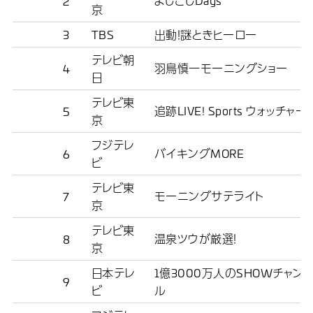
よじごじDays
2
京
3
TBS
出動！謎ときヒーロー
テレビ朝
羽鳥慎一モーニングショー
4
日
テレビ東
追跡LIVE! Sports ウォッチャー
5
京
フジテレ
バイキングMORE
6
ビ
テレビ東
モーニングサテライト
7
京
テレビ東
温泉ツウが厳選！
8
京
日本テレ
1億3000万人のSHOWチャン
9
ビ
ル