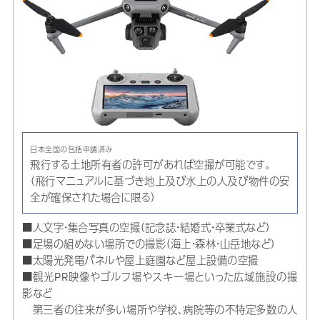
日本全国の包括申請済み
飛行する土地所有者の許可があれば空撮が可能です。
（飛行マニュアルに基づき地上及び水上の人及び物件の安
全が確保された場合に限る）
■人文字・集合写真の空撮（記念誌・結婚式・卒業式など）
■足場の組めない場所での撮影（海上・森林・山岳地など）
■太陽光発電パネルや屋上庭園など屋上設備の空撮
■観光PR映像やゴルフ場やスキー場といった広域施設の撮
影など
第三者の往来が多い場所や学校、病院等の不特定多数の人