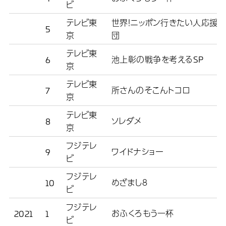
ビ
テレビ東
世界！ニッポン行きたい人応援
5
京
団
テレビ東
池上彰の戦争を考えるSP
6
京
テレビ東
所さんのそこんトコロ
7
京
テレビ東
ソレダメ
8
京
フジテレ
ワイドナショー
9
ビ
フジテレ
めざまし８
10
ビ
フジテレ
おふくろもう一杯
2021
1
ビ