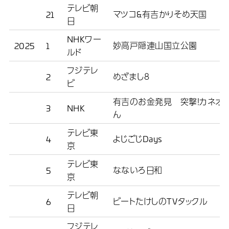
テレビ朝
マツコ&有吉かりそめ天国
21
日
NHKワー
妙高戸隠連山国立公園
2025
1
ルド
フジテレ
めざまし８
2
ビ
有吉のお金発見 突撃！カネオ
3
NHK
ん
テレビ東
よじごじDays
4
京
テレビ東
なないろ日和
5
京
テレビ朝
ビートたけしのTVタックル
6
日
フジテレ