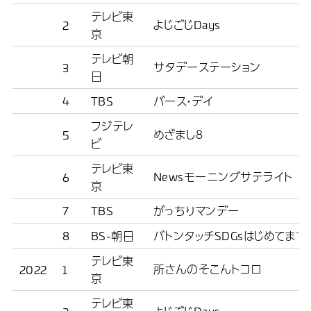
テレビ東
よじごじDays
2
京
テレビ朝
サタデーステーション
3
日
4
TBS
バース・デイ
フジテレ
めざまし８
5
ビ
テレビ東
Newsモーニングサテライト
6
京
7
TBS
がっちりマンデー
8
BS-朝日
バトンタッチSDGsはじめてます
テレビ東
所さんのそこんトコロ
2022
1
京
テレビ東