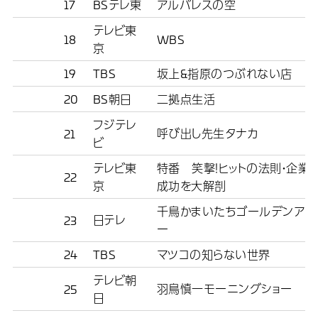
17
BSテレ東
アルバレスの空
テレビ東
18
WBS
京
19
TBS
坂上&指原のつぶれない店
20
BS朝日
二拠点生活
フジテレ
呼び出し先生タナカ
21
ビ
テレビ東
特番 笑撃！ヒットの法則・企業
22
京
成功を大解剖
千鳥かまいたちゴールデンアワ
日テレ
23
ー
24
TBS
マツコの知らない世界
テレビ朝
羽鳥慎一モーニングショー
25
日