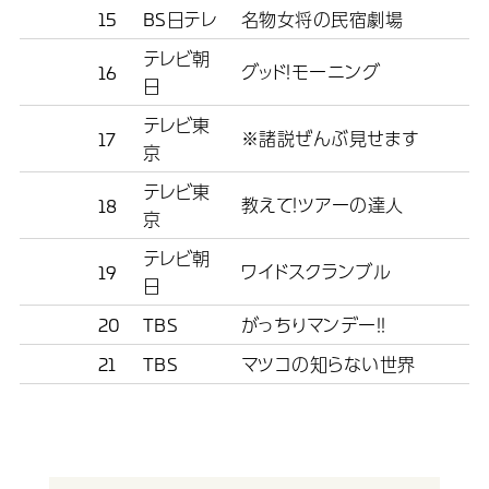
15
BS日テレ
名物女将の民宿劇場
テレビ朝
グッド！モーニング
16
日
テレビ東
※諸説ぜんぶ見せます
17
京
テレビ東
教えて！ツアーの達人
18
京
テレビ朝
ワイドスクランブル
19
日
20
TBS
がっちりマンデー！！
21
TBS
マツコの知らない世界