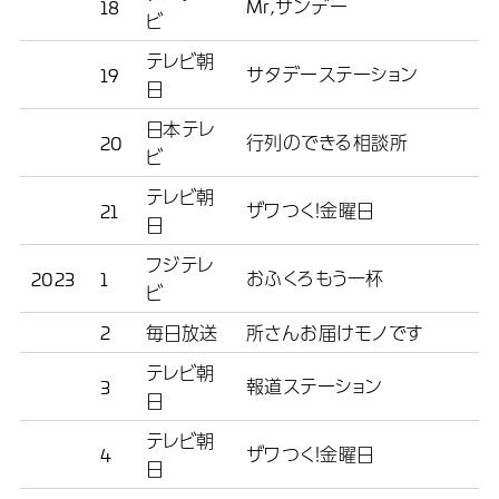
Mr,サンデー
18
ビ
テレビ朝
サタデーステーション
19
日
日本テレ
行列のできる相談所
20
ビ
テレビ朝
ザワつく！金曜日
21
日
フジテレ
おふくろもう一杯
2023
1
ビ
2
毎日放送
所さんお届けモノです
テレビ朝
報道ステーション
3
日
テレビ朝
ザワつく！金曜日
4
日