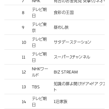
7
NHK
有吉のお金発見 突撃!カネオく
テレビ朝
食彩の王国
8
日
テレビ東
昼めし旅
9
京
テレビ朝
サタデーステーション
10
日
テレビ朝
スーパーJチャンネル
11
日
NHKワー
12
BIZ STREAM
ルド
知識の扉よ開け！ドア×ドア クエ
13
TBS
ト
テレビ朝
1泊家族
14
日