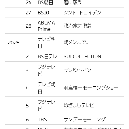
26
BS朝日
暦に願う
27
BS10
シント＝トロイデン
ABEMA
政治家に密着
28
Prime
テレビ朝
朝メシまで。
2026
1
日
2
BS日テレ
SUI COLLECTION
フジテレ
サン！シャイン
3
ビ
テレビ朝
羽鳥慎一モーニングショー
4
日
フジテレ
めざましテレビ
5
ビ
6
TBS
サンデーモーニング