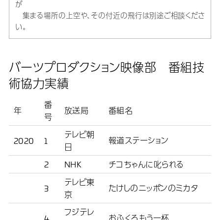
が
集まる場所の上空や、その付近の飛行は別途ご相談くださ
い。
バーツプロダクション映像部 番組技
術協力実績
番
年
放送局
番組名
号
テレビ朝
報道ステーション
2020
1
日
2
NHK
チコちゃんに叱られる
テレビ東
たけしのニッポンのミカタ
3
京
フジテレ
おふくろもう一杯
4