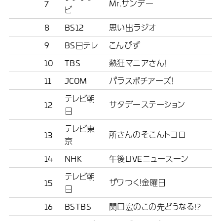
Mr.サンデー
7
ビ
8
BS12
思い出ラジオ
9
BS日テレ
こんびず
10
TBS
熱狂マニアさん！
11
JCOM
パラスポチアーズ！
テレビ朝
サタデーステーション
12
日
テレビ東
所さんのそこんトコロ
13
京
14
NHK
午後LIVEニュースーン
テレビ朝
ザワつく！金曜日
15
日
16
BSTBS
関口宏のこの先どうなる!?