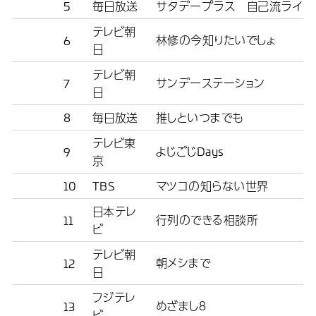
5
毎日放送
サタデープラス 自己流ライフ
テレビ朝
林修の今知りたいでしょ
6
日
テレビ朝
サンデーステーション
7
日
8
毎日放送
推しといつまでも
テレビ東
よじごじDays
9
京
10
TBS
マツコの知らない世界
日本テレ
行列のできる相談所
11
ビ
テレビ朝
朝メシまで
12
日
フジテレ
めざまし８
13
ビ